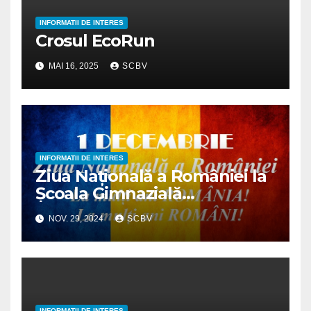
INFORMATII DE INTERES
Crosul EcoRun
MAI 16, 2025
SCBV
INFORMATII DE INTERES
Ziua Națională a României la
Școala Gimnazială
“I.Al.Brătescu-Voinești”
NOV. 29, 2024
SCBV
INFORMATII DE INTERES