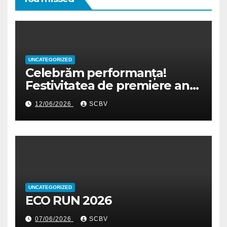
UNCATEGORIZED
Celebrăm performanța!
Festivitatea de premiere an
școlar 2025-2026
12/06/2026
SCBV
UNCATEGORIZED
ECO RUN 2026
07/06/2026
SCBV