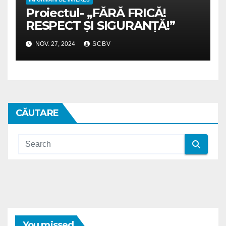
Proiectul- „FĂRĂ FRICĂ!
RESPECT ȘI SIGURANȚĂ!”
NOV. 27, 2024
SCBV
CĂUTARE
You missed