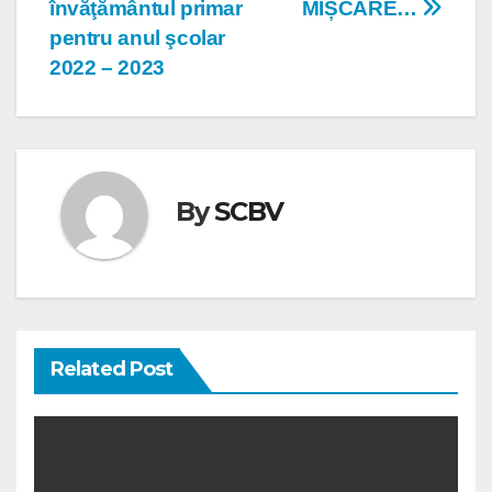
învăţământul primar
MIȘCARE…
în
pentru anul şcolar
articole
2022 – 2023
By
SCBV
Related Post