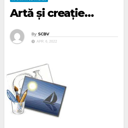
Artă și creație…
By
SCBV
APR. 6, 2022