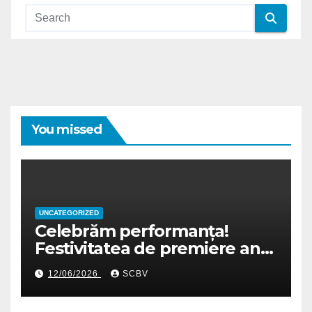
You missed
UNCATEGORIZED
Celebrăm performanța!
Festivitatea de premiere an
școlar 2025-2026
12/06/2026
SCBV