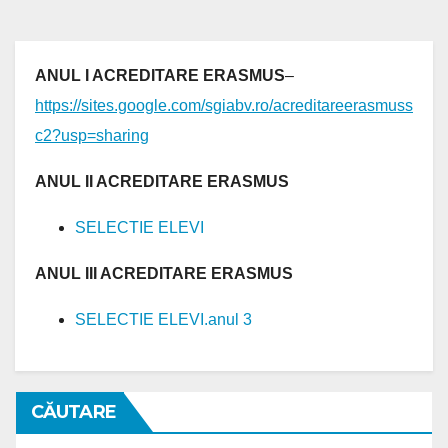
ANUL I ACREDITARE ERASMUS
–
https://sites.google.com/sgiabv.ro/acreditareerasmuss
c2?usp=sharing
ANUL II ACREDITARE ERASMUS
SELECTIE ELEVI
ANUL III ACREDITARE ERASMUS
SELECTIE ELEVI.anul 3
CĂUTARE