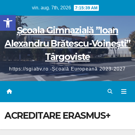
Skip
vin. aug. 7th, 2026
7:15:39 AM
to
Deschide bara de unelte
content
Școala Gimnazială ”Ioan
Alexandru Brătescu-Voinești”
Târgoviste
https://sgiabv.ro -Școală Europeană 2023-2027
ACREDITARE ERASMUS+