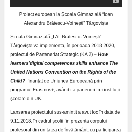
Proiect european la Școala Gimnazială “Ioan
Alexandru Brătescu-Voinești” Târgoviște
Ṣcoala Gimnazialǎ „I.Al. Brătescu- Voinești”
Târgoviște va implementa, în perioada 2018-2020,
proiectul de Parteneriat Strategic (KA 2)
–
How
learners’digital competences skills enhance The
United Nations Convention on the Rights of the
Child?
finanțat de Uniunea Europeană prin
programul Erasmus+, având ca parteneri trei instituții
şcolare din UK.
Lansarea proiectului sus-amintit a avut loc în data de
9.11.2018, în cadrul școlii, în prezența corpului
profesoral din unitatea de învățământ, cu participarea