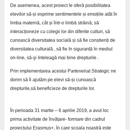
De asemenea, acest proiect le oferă posibilitatea
elevilor să-și exprime sentimentele și emoțiile atât în
limba maternă, cât și într-o limbă străină, să
interacționeze cu colegii lor din diferite culturi, să
cunoască diversitatea socială și să fie conștienți de
diversitatea culturală , să fie ȋn siguranță ȋn mediul
on-line, să-şi ȋnteleagă mai bine drepturile .
Prin implementarea acestui Parteneriat Strategic ne
dorim să îi ajutăm pe elevi să-și cunoască
drepturile,să beneficieze de drepturile lor.
În perioada 31 martie – 6 aprilie 2019, a avut loc
prima activitate de învățare- formare din cadrul
proiectului Erasmus+, în care școala noastră este