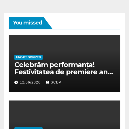
You missed
UNCATEGORIZED
Celebrăm performanța!
Festivitatea de premiere an
școlar 2025-2026
12/06/2026
SCBV