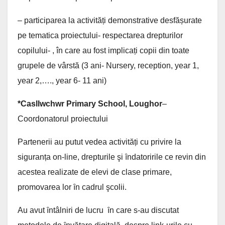
– participarea la activități demonstrative desfășurate
pe tematica proiectului- respectarea drepturilor
copilului- , în care au fost implicați copii din toate
grupele de vârstă (3 ani- Nursery, reception, year 1,
year 2,…., year 6- 11 ani)
*
Casllwchwr Primary School, Loughor
–
Coordonatorul proiectului
Partenerii au putut vedea activități cu privire la
siguranța on-line, drepturile şi ȋndatoririle ce revin din
acestea realizate de elevi de clase primare,
promovarea lor ȋn cadrul şcolii.
Au avut ȋntâlniri de lucru ȋn care s-au discutat