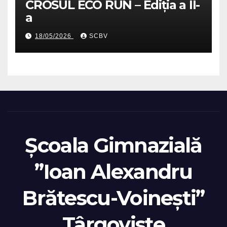
CROSUL ECO RUN – Ediția a II-
a
18/05/2026
SCBV
Școala Gimnazială
”Ioan Alexandru
Brătescu-Voinești”
Târgoviste