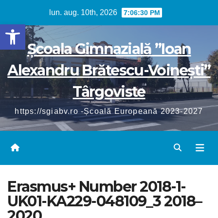
Skip
lun. aug. 10th, 2026
7:06:31 PM
to
Deschide bara de unelte
content
Școala Gimnazială ”Ioan
Alexandru Brătescu-Voinești”
Târgoviste
https://sgiabv.ro -Școală Europeană 2023-2027
Erasmus+ Number 2018-1-
UK01-KA229-048109_3 2018–
2020