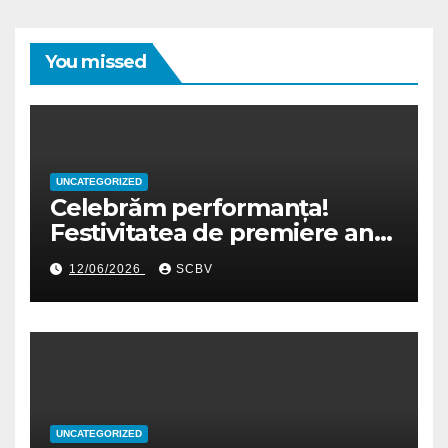
You missed
UNCATEGORIZED
Celebrăm performanța!
Festivitatea de premiere an
școlar 2025-2026
12/06/2026
SCBV
UNCATEGORIZED