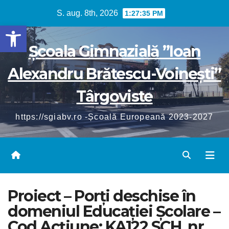
Skip
S. aug. 8th, 2026
1:27:35 PM
to
Deschide bara de unelte
content
Școala Gimnazială ”Ioan
Alexandru Brătescu-Voinești”
Târgoviste
https://sgiabv.ro -Școală Europeană 2023-2027
Proiect – Porţi deschise în
domeniul Educației Școlare –
Cod Acțiune: KA122 SCH, nr