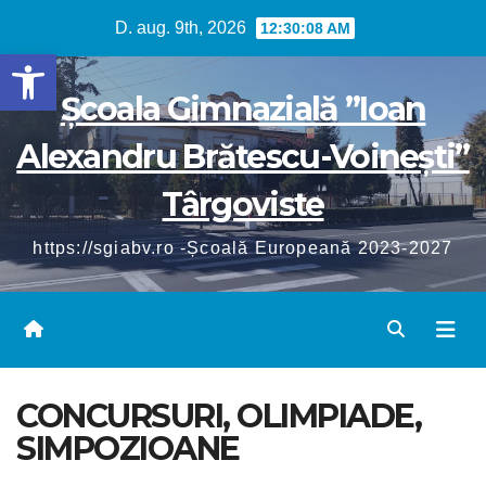
Skip
D. aug. 9th, 2026
12:30:08 AM
to
Deschide bara de unelte
content
Școala Gimnazială ”Ioan
Alexandru Brătescu-Voinești”
Târgoviste
https://sgiabv.ro -Școală Europeană 2023-2027
CONCURSURI, OLIMPIADE,
SIMPOZIOANE