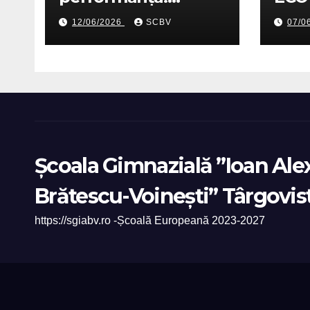
Festivitatea de
12/06/2026
SCBV
07/0
premiere an școlar
2025-2026
Școala Gimnazială ”Ioan Al
Brătescu-Voinești” Târgovis
https://sgiabv.ro -Școală Europeană 2023-2027