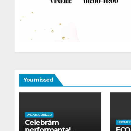
You missed
UNCATEGORIZED
Celebrăm
UNCATE
performanța!
ECO