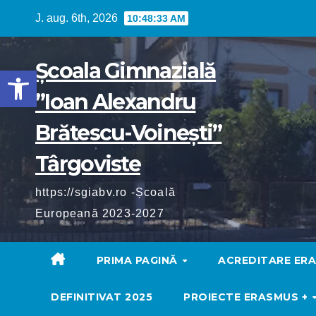
Skip
J. aug. 6th, 2026
10:48:34 AM
to
content
Școala Gimnazială
Deschide bara de unelte
”Ioan Alexandru
Brătescu-Voinești”
Târgoviste
https://sgiabv.ro -Școală
Europeană 2023-2027
PRIMA PAGINĂ
ACREDITARE ER
DEFINITIVAT 2025
PROIECTE ERASMUS +