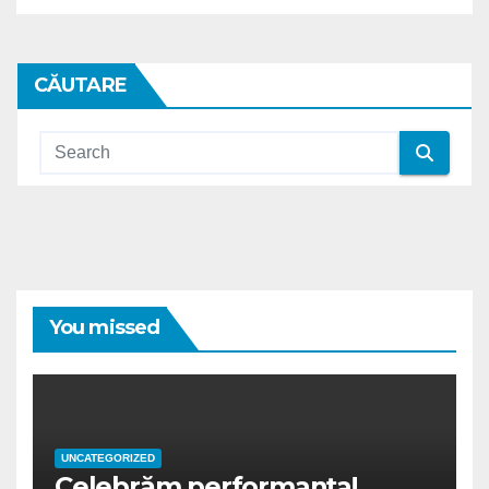
CĂUTARE
You missed
UNCATEGORIZED
Celebrăm performanța!