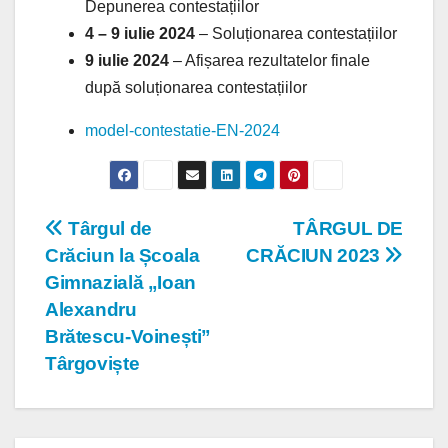
Depunerea contestațiilor
4 – 9 iulie 2024
– Soluționarea contestațiilor
9 iulie 2024
– Afișarea rezultatelor finale
după soluționarea contestațiilor
model-contestatie-EN-2024
Navigare
Târgul de
TÂRGUL DE
Crăciun la Școala
CRĂCIUN 2023
în
Gimnazială „Ioan
articole
Alexandru
Brătescu-Voinești”
Târgoviște