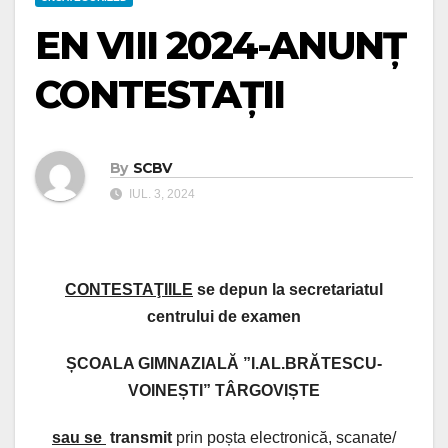
EN VIII 2024-ANUNȚ
CONTESTAȚII
By
SCBV
IUL. 3, 2024
CONTESTAŢIILE
se depun la secretariatul
centrului de examen
ȘCOALA GIMNAZIALĂ ”I.AL.BRĂTESCU-
VOINEȘTI” TÂRGOVIȘTE
sau se
transmit
prin poșta electronică, scanate/