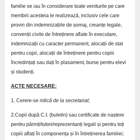
familie se iau în considerare toate veniturile pe care
membrii acesteia le realizează, inclusiv cele care
provin din indemnizațiile de șomaj, creanțe legale,
convenții civile de întreținere aflate în executare,
indemnizații cu caracter permanent, alocații de stat
pentru copii, alocații de întreținere pentru copiii
încredințați sau dați în plasament, burse pentru elevi
și studenți.
ACTE NECESARE:
1. Cerere-
se ridică de la secretariat
;
2.Copii după C.I. (buletin) sau certificate de naștere
pentru părinți/tutori/reprezentanți legali și pentru toți
copiii aflați în componența și în întreținerea familiei;