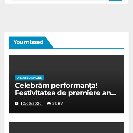
You missed
UNCATEGORIZED
Celebrăm performanța!
Festivitatea de premiere an
școlar 2025-2026
12/06/2026
SCBV