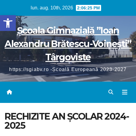
Skip
lun. aug. 10th, 2026
2:06:25 PM
to
Deschide bara de unelte
content
Școala Gimnazială ”Ioan
Alexandru Brătescu-Voinești”
Târgoviste
https://sgiabv.ro -Școală Europeană 2023-2027
RECHIZITE AN ȘCOLAR 2024-
2025