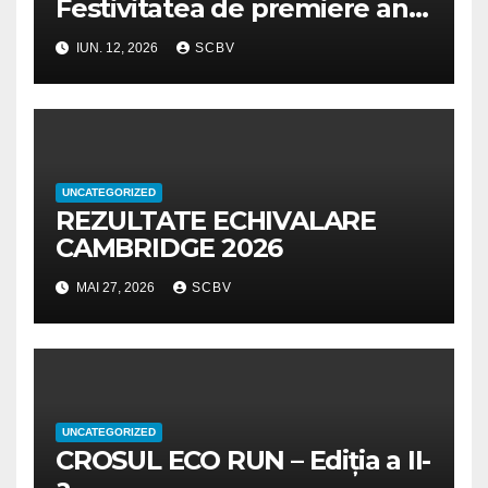
Festivitatea de premiere an
școlar 2025-2026
IUN. 12, 2026
SCBV
UNCATEGORIZED
REZULTATE ECHIVALARE
CAMBRIDGE 2026
MAI 27, 2026
SCBV
UNCATEGORIZED
CROSUL ECO RUN – Ediția a II-
a