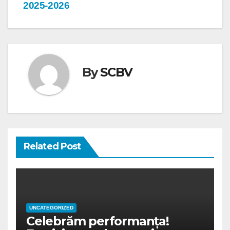
2025-2026
By
SCBV
Related Post
UNCATEGORIZED
Celebrăm performanța!