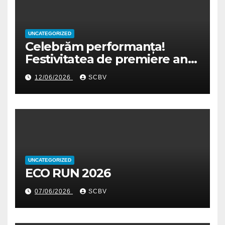
UNCATEGORIZED
Celebrăm performanța!
Festivitatea de premiere an
școlar 2025-2026
12/06/2026
SCBV
UNCATEGORIZED
ECO RUN 2026
07/06/2026
SCBV