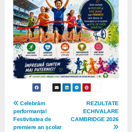
Navigare
Celebrăm
REZULTATE
performanța!
ECHIVALARE
în
Festivitatea de
CAMBRIDGE 2026
articole
premiere an școlar