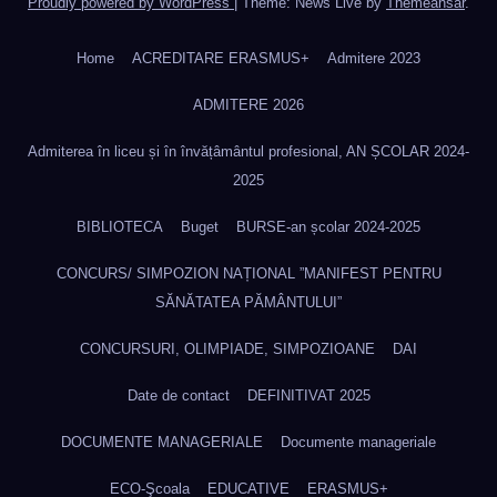
Proudly powered by WordPress
|
Theme: News Live by
Themeansar
.
Home
ACREDITARE ERASMUS+
Admitere 2023
ADMITERE 2026
Admiterea în liceu și în învățâmântul profesional, AN ȘCOLAR 2024-
2025
BIBLIOTECA
Buget
BURSE-an școlar 2024-2025
CONCURS/ SIMPOZION NAȚIONAL ”MANIFEST PENTRU
SĂNĂTATEA PĂMÂNTULUI”
CONCURSURI, OLIMPIADE, SIMPOZIOANE
DAI
Date de contact
DEFINITIVAT 2025
DOCUMENTE MANAGERIALE
Documente manageriale
ECO-Şcoala
EDUCATIVE
ERASMUS+