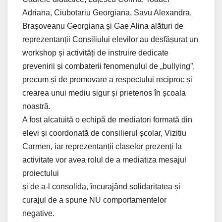
Adriana, Ciubotariu Georgiana, Savu Alexandra,
Brașoveanu Georgiana și Gae Alina alături de
reprezentanții Consiliului elevilor au desfășurat un
workshop și activități de instruire dedicate
prevenirii și combaterii fenomenului de „bullying”,
precum și de promovare a respectului reciproc și
crearea unui mediu sigur și prietenos în școala
noastră.
A fost alcatuită o echipă de mediatori formată din
elevi și coordonată de consilierul școlar, Vizitiu
Carmen, iar reprezentanții claselor prezenți la
activitate vor avea rolul de a mediatiza mesajul
proiectului
și de a-l consolida, încurajând solidaritatea și
curajul de a spune NU comportamentelor
negative.