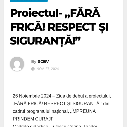
Proiectul- „FĂRĂ
FRICĂ! RESPECT ȘI
SIGURANȚĂ!”
By
SCBV
NOV. 27, 2024
26 Noiembrie 2024 – Ziua de debut a proiectului,
„FĂRĂ FRICĂ! RESPECT ȘI SIGURANȚĂ!” din
cadrul programului național, „ÎMPREUNA
PRINDEM CURAJ!”
Cadrele didactice, Luțescu Corina, Toader