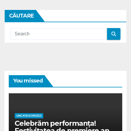
CĂUTARE
You missed
UNCATEGORIZED
Celebrăm performanța!
Festivitatea de premiere an