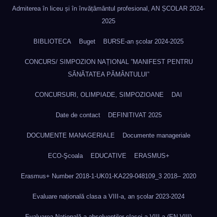
Admiterea în liceu și în învățâmântul profesional, AN ȘCOLAR 2024-
2025
BIBLIOTECA
Buget
BURSE-an școlar 2024-2025
CONCURS/ SIMPOZION NAȚIONAL ”MANIFEST PENTRU
SĂNĂTATEA PĂMÂNTULUI”
CONCURSURI, OLIMPIADE, SIMPOZIOANE
DAI
Date de contact
DEFINITIVAT 2025
DOCUMENTE MANAGERIALE
Documente manageriale
ECO-Şcoala
EDUCATIVE
ERASMUS+
Erasmus+ Number 2018-1-UK01-KA229-048109_3 2018– 2020
Evaluare națională clasa a VIII-a, an școlar 2023-2024
Evaluarea Națională a absolvenților clasei a VIII-a (EN VIII)