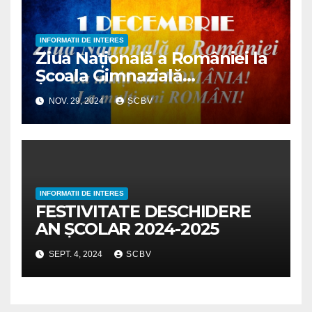
INFORMATII DE INTERES
Ziua Națională a României la
Școala Gimnazială
“I.Al.Brătescu-Voinești”
NOV. 29, 2024
SCBV
INFORMATII DE INTERES
FESTIVITATE DESCHIDERE
AN ȘCOLAR 2024-2025
SEPT. 4, 2024
SCBV