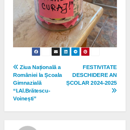
Navigare
Ziua Națională a
FESTIVITATE
României la Școala
DESCHIDERE AN
în
Gimnazială
ȘCOLAR 2024-2025
articole
“I.Al.Brătescu-
Voinești”