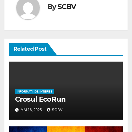
By
SCBV
Related Post
INFORMATII DE INTERES
Crosul EcoRun
MAI 16, 2025
SCBV