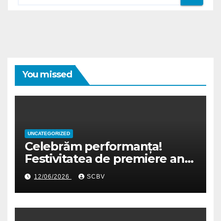
You missed
UNCATEGORIZED
Celebrăm performanța!
Festivitatea de premiere an
școlar 2025-2026
12/06/2026
SCBV