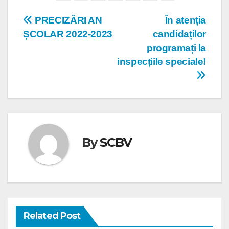
Navigare
PRECIZĂRI AN
În atenția
ȘCOLAR 2022-2023
candidaților
în
programați la
articole
inspecțiile speciale!
By
SCBV
Related Post