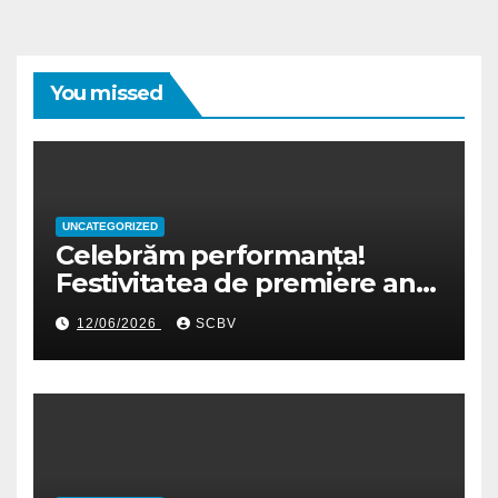
You missed
UNCATEGORIZED
Celebrăm performanța!
Festivitatea de premiere an
școlar 2025-2026
12/06/2026
SCBV