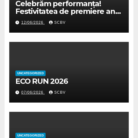
Celebrăm performanța!
Festivitatea de premiere an
școlar 2025-2026
12/06/2026
SCBV
UNCATEGORIZED
ECO RUN 2026
07/06/2026
SCBV
UNCATEGORIZED