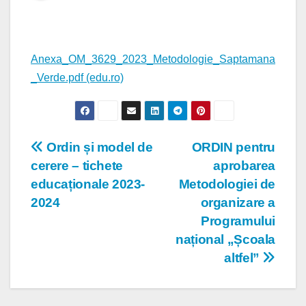
Anexa_OM_3629_2023_Metodologie_Saptamana
_Verde.pdf (edu.ro)
Navigare
Ordin și model de
ORDIN pentru
cerere – tichete
aprobarea
în
educaționale 2023-
Metodologiei de
articole
2024
organizare a
Programului
național „Școala
altfel”