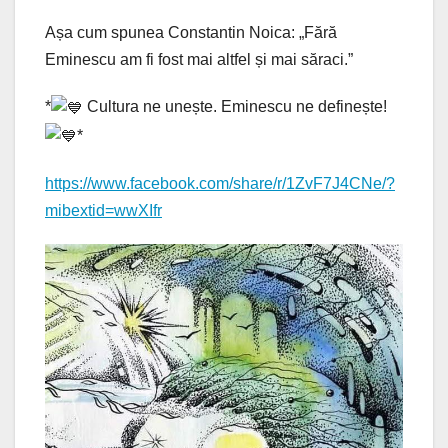
Așa cum spunea Constantin Noica: „Fără
Eminescu am fi fost mai altfel și mai săraci.”
*
Cultura ne unește. Eminescu ne definește!
*
https://www.facebook.com/share/r/1ZvF7J4CNe/?
mibextid=wwXIfr