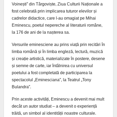
Voinești” din Târgoviște, Ziua Culturii Naționale a
fost celebrată prin implicarea tuturor elevilor și
cadrelor didactice, care l-au omagiat pe Mihai
Eminescu, poetul nepereche al literaturii române,
la 176 de ani de la nașterea sa.
Versurile eminesciene au prins viață prin recitări în
limba română și în limba engleză, lectură, muzică
și creație artistică, materializate în postere, desene
și semne de carte, iar întâlnirea cu universul
poetului a fost completată de participarea la
spectacolul „Eminesciana”, la Teatrul „Tony
Bulandra”.
Prin aceste activități, Eminescu a devenit mai mult
decât un autor studiat – a devenit o experiență
trăită, un simbol al identității noastre culturale.