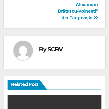
articole
Alexandru
Brătescu-Voinești”
din Târgoviște
By
SCBV
Related Post