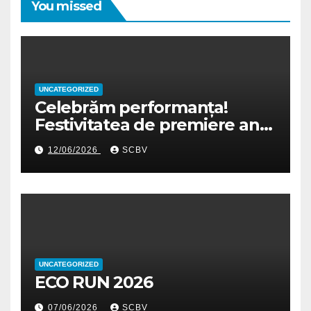
You missed
UNCATEGORIZED
Celebrăm performanța!
Festivitatea de premiere an
școlar 2025-2026
12/06/2026
SCBV
UNCATEGORIZED
ECO RUN 2026
07/06/2026
SCBV