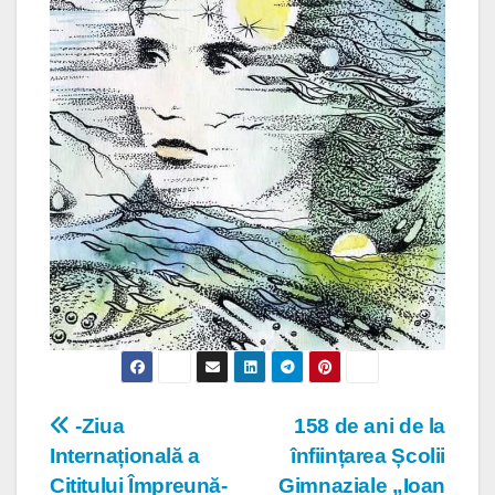
Navigare
-Ziua
158 de ani de la
Internațională a
înființarea Școlii
în
Cititului Împreună-
Gimnaziale „Ioan