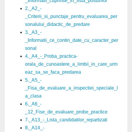
_Informatii_cuprinse_in_lista_posturilor
2._A2_-
_Criterii_si_punctaje_pentru_evaluarea_per
sonalului_didactic_de_predare
3._A3_-
_Informatii_ce_contin_date_cu_caracter_per
sonal
4._A4_-_Proba_practica-
orala_de_cunoastere_a_limbii_in_care_urm
eaz_sa_se_faca_predarea
5._A5_-
_Fisa_de_evaluare_a_inspectiei_speciale_l
a_clasa
6._A6_-
_12_Fise_de_evaluare_probe_practice
7._A13_-_Lista_candidatilor_repartizati
8._A14_-