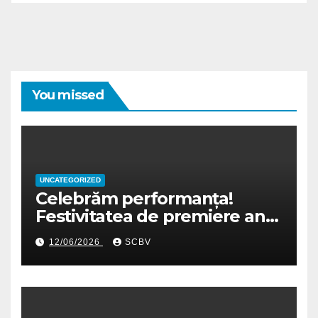
You missed
UNCATEGORIZED
Celebrăm performanța!
Festivitatea de premiere an
școlar 2025-2026
12/06/2026
SCBV