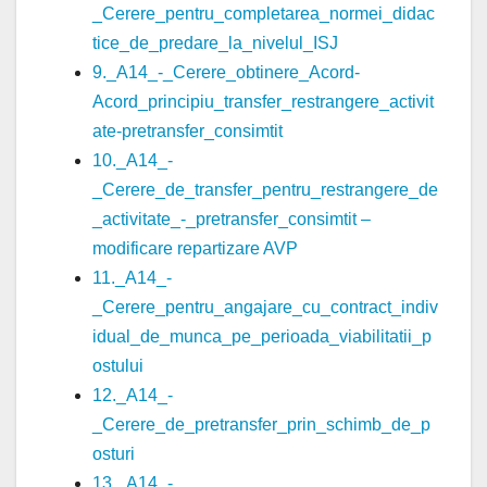
_Cerere_pentru_completarea_normei_didac
tice_de_predare_la_nivelul_ISJ
9._A14_-_Cerere_obtinere_Acord-
Acord_principiu_transfer_restrangere_activit
ate-pretransfer_consimtit
10._A14_-
_Cerere_de_transfer_pentru_restrangere_de
_activitate_-_pretransfer_consimtit –
modificare repartizare AVP
11._A14_-
_Cerere_pentru_angajare_cu_contract_indiv
idual_de_munca_pe_perioada_viabilitatii_p
ostului
12._A14_-
_Cerere_de_pretransfer_prin_schimb_de_p
osturi
13._A14_-