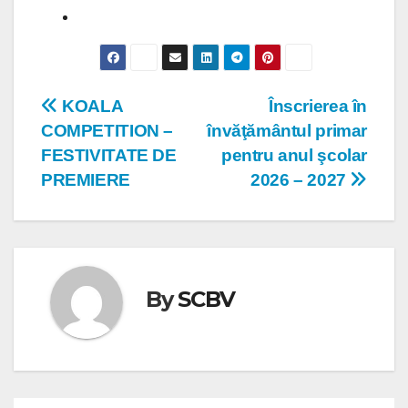
Navigare
KOALA
Înscrierea în
COMPETITION –
învăţământul primar
în
FESTIVITATE DE
pentru anul şcolar
articole
PREMIERE
2026 – 2027
By
SCBV