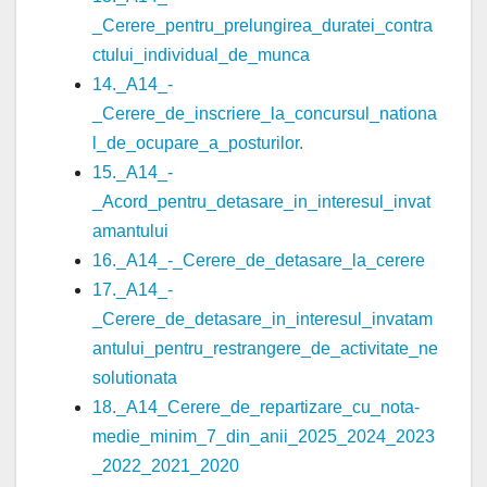
_Cerere_pentru_prelungirea_duratei_contra
ctului_individual_de_munca
14._A14_-
_Cerere_de_inscriere_la_concursul_nationa
l_de_ocupare_a_posturilor.
15._A14_-
_Acord_pentru_detasare_in_interesul_invat
amantului
16._A14_-_Cerere_de_detasare_la_cerere
17._A14_-
_Cerere_de_detasare_in_interesul_invatam
antului_pentru_restrangere_de_activitate_ne
solutionata
18._A14_Cerere_de_repartizare_cu_nota-
medie_minim_7_din_anii_2025_2024_2023
_2022_2021_2020