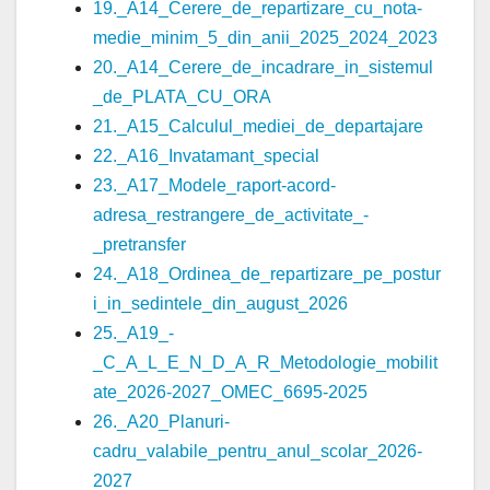
19._A14_Cerere_de_repartizare_cu_nota-
medie_minim_5_din_anii_2025_2024_2023
20._A14_Cerere_de_incadrare_in_sistemul
_de_PLATA_CU_ORA
21._A15_Calculul_mediei_de_departajare
22._A16_Invatamant_special
23._A17_Modele_raport-acord-
adresa_restrangere_de_activitate_-
_pretransfer
24._A18_Ordinea_de_repartizare_pe_postur
i_in_sedintele_din_august_2026
25._A19_-
_C_A_L_E_N_D_A_R_Metodologie_mobilit
ate_2026-2027_OMEC_6695-2025
26._A20_Planuri-
cadru_valabile_pentru_anul_scolar_2026-
2027