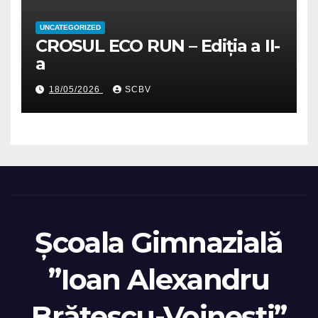
UNCATEGORIZED
CROSUL ECO RUN – Ediția a II-
a
18/05/2026
SCBV
Școala Gimnazială
”Ioan Alexandru
Brătescu-Voinești”