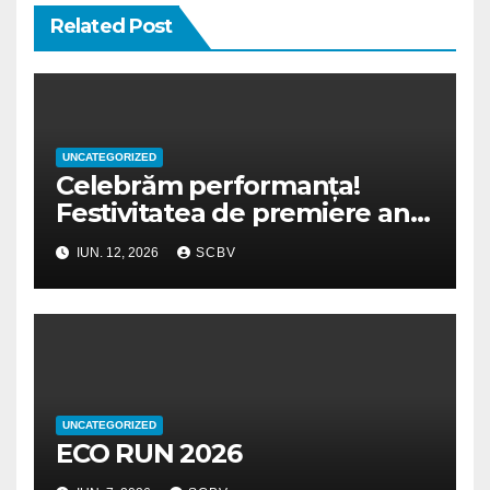
Related Post
UNCATEGORIZED
Celebrăm performanța!
Festivitatea de premiere an
școlar 2025-2026
IUN. 12, 2026
SCBV
UNCATEGORIZED
ECO RUN 2026