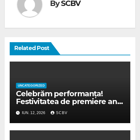
By
SCBV
Related Post
UNCATEGORIZED
Celebrăm performanța!
Festivitatea de premiere an
școlar 2025-2026
IUN. 12, 2026
SCBV