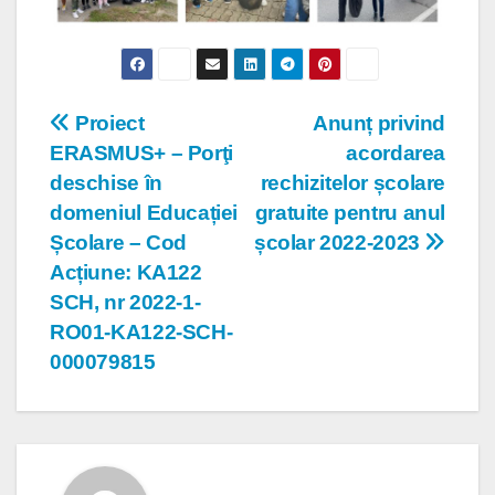
Navigare
Proiect
Anunț privind
ERASMUS+ – Porţi
acordarea
în
deschise în
rechizitelor școlare
articole
domeniul Educației
gratuite pentru anul
Școlare – Cod
școlar 2022-2023
Acțiune: KA122
SCH, nr 2022-1-
RO01-KA122-SCH-
000079815