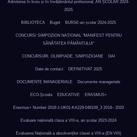
Admiterea în liceu și în învățâmântul profesional, AN ȘCOLAR 2024-
2025
BIBLIOTECA
Buget
BURSE-an școlar 2024-2025
CONCURS/ SIMPOZION NAȚIONAL ”MANIFEST PENTRU
SĂNĂTATEA PĂMÂNTULUI”
CONCURSURI, OLIMPIADE, SIMPOZIOANE
DAI
Date de contact
DEFINITIVAT 2025
DOCUMENTE MANAGERIALE
Documente manageriale
ECO-Şcoala
EDUCATIVE
ERASMUS+
Erasmus+ Number 2018-1-UK01-KA229-048109_3 2018– 2020
Evaluare națională clasa a VIII-a, an școlar 2023-2024
Evaluarea Națională a absolvenților clasei a VIII-a (EN VIII)