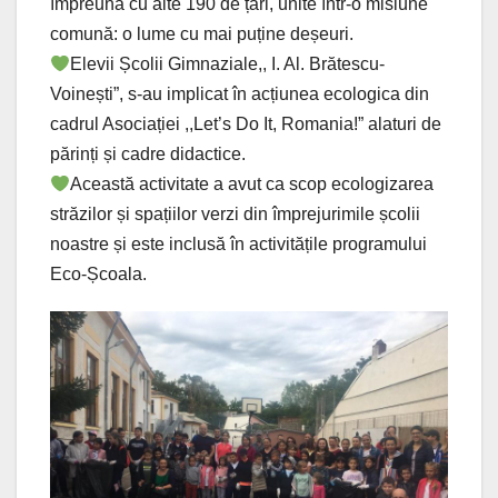
împreună cu alte 190 de țări, unite într-o misiune
comună: o lume cu mai puține deșeuri.
Elevii Școlii Gimnaziale,, I. Al. Brătescu-
Voinești”, s-au implicat în acțiunea ecologica din
cadrul Asociației ,,Let’s Do It, Romania!” alaturi de
părinți și cadre didactice.
Această activitate a avut ca scop ecologizarea
străzilor și spațiilor verzi din împrejurimile școlii
noastre și este inclusă în activitățile programului
Eco-Școala.